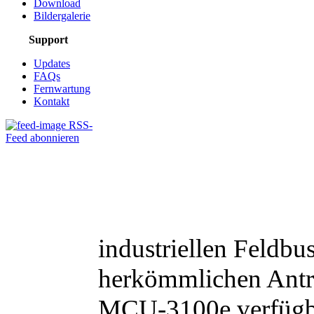
Download
Bildergalerie
Support
Updates
FAQs
Fernwartung
Kontakt
RSS-
Feed abonnieren
industriellen Feldbu
herkömmlichen Antri
MCU-3100e verfüg