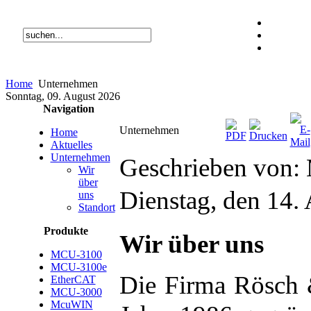
Home
Unternehmen
Sonntag, 09. August 2026
Navigation
Unternehmen
Home
Aktuelles
Unternehmen
Geschrieben von: 
Wir
über
Dienstag, den 14.
uns
Standort
Produkte
Wir über uns
MCU-3100
MCU-3100e
Die Firma Rösch
EtherCAT
MCU-3000
McuWIN