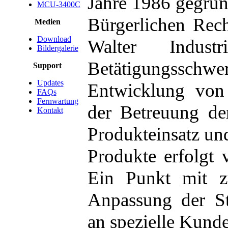
Jahre 1986 gegründ
MCU-3400C
Bürgerlichen Rec
Medien
Download
Walter Indust
Bildergalerie
Betätigungssc
Support
Updates
Entwicklung von 
FAQs
Fernwartung
der Betreuung de
Kontakt
Produkteinsatz und
Produkte erfolgt 
Ein Punkt mit z
Anpassung der 
an spezielle Kund