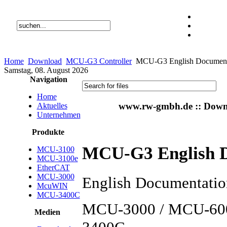
Home
Download
MCU-G3 Controller
MCU-G3 English Document
Samstag, 08. August 2026
Navigation
Home
www.rw-gmbh.de :: Down
Aktuelles
Unternehmen
Produkte
MCU-G3 English 
MCU-3100
MCU-3100e
EtherCAT
MCU-3000
English Documentati
McuWIN
MCU-3400C
MCU-3000 / MCU-60
Medien