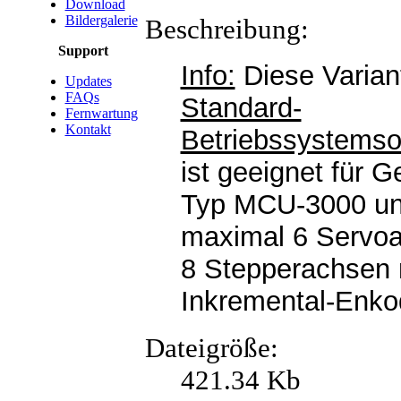
Download
Bildergalerie
Beschreibung:
Support
Info:
Diese Variant
Updates
FAQs
Standard-
Fernwartung
Kontakt
Betriebssystemso
ist geeignet für 
Typ MCU-3000 und
maximal 6 Servo
8 Stepperachsen 
Inkremental-Enko
Dateigröße:
421.34 Kb